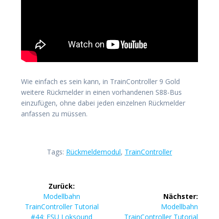
Wie einfach es sein kann, in TrainController 9 Gold
weitere Rückmelder in einen vorhandenen S88-Bus
einzufügen, ohne dabei jeden einzelnen Rückmelder
anfassen zu müssen.
Tags:
Rückmeldemodul
,
TrainController
Beitragsnavigation
Zurück:
Vorheriger
Modellbahn
Nächster:
Beitrag:
Nächster
TrainController Tutorial
Modellbahn
Beitrag:
#44: ESU Loksound
TrainController Tutorial