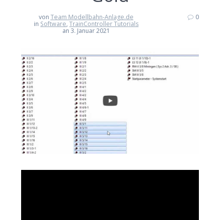
von
Team Modellbahn-Anlage.de
0
in
Software
,
TrainController Tutorials
an 3. Januar 2021