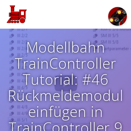
Zum
Inhalt
springen
Modellbahn
TrainController
Tutorial: #46
Rückmeldemodul
einfügen in
TrainController 9